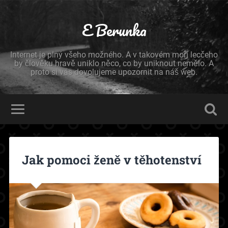
E Berunka
Internet je plný všeho možného. A v takovém moři lecčeho
by člověku hravě uniklo něco, co by uniknout nemělo. A
proto si vás dovolujeme upozornit na náš web.
Jak pomoci ženě v těhotenství