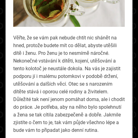
Věřte, že se vám pak nebude chtít nic shánět na
hned, protože budete mít co dělat, abyste utěšili
dítě i ženu. Pro ženu je to nesmírně náročné.
Nekonečné vstávání k dítěti, kojení, utěšování a
tento kolotoč je neustále dokola. Na vás je zajistit
podporu jí i malému potomkovi v podobě držení,
utěšování a dalších věcí.
Otec se s narozením
dítěte stává i oporou celé rodiny a živitelem.
Důležité tak není jenom pomáhat doma, ale i chodit
do práce. Je potřeba, aby na něho bylo spolehnutí
a žena se tak cítila zabezpečeně a dobře. Jakmile
zjistíte o čem to je, tak vám půjde všechno lépe a
bude vám to připadat jako denní rutina.