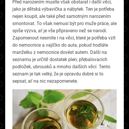
Před narozením musíte však obstarat i další věci,
jako je dětská výbavička a nábytek. Ten je potřeba
nejen koupit, ale také před samotným narozením
smontovat. To však nemusí být pro muže práce, ale
spíše výzva, ať je vše připraveno než se narodí.
Zapomenout nesmíte i na věci, které je potřeba vzít
do nemocnice a vajíčko do auta, pokud hodláte
manželku z nemocnice dovést autem. Další na
seznamu je určitě dostatek plen, přebalovacích
podložek, ubrousků a mnoho dalších věcí. Tento
seznam je tak velký, že je opravdu dobré si to
sepsat, ať na nic nezapomenete.