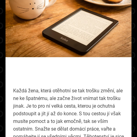
Každá žena, která otěhotní se tak trošku změní, ale
ne ke špatnému, ale začne život vnímat tak trošku
jinak. Je to pro ní velká cesta, kterou je ochutná
podstoupit a jít jí až do konce. S tou cestou jí však
musíte pomoct a to jak emočně, tak se vším
ostatním. Snažte se dělat domácí práce, vařte a
pomáhejte jí se všedními věcmi. Těhotenství je sice