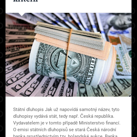
Státní dluhopis Jak už napovídá samotný název, tyto
dluhopisy vydává stát, tedy např. Česká republika.
Vydavatelem je v tomto případě Ministerstvo financí.
O emisi státních dluhopisů se stará Česká národní
banka prostřednictvím tzv. holandské aukce. Banka