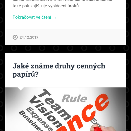
také pak zajišťuje vyplácení úroků….
Pokračovat ve čtení →
24.12.2017
Jaké známe druhy cenných
papírů?