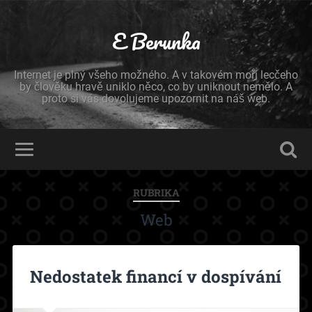
E Berunka
Internet je plný všeho možného. A v takovém moři lecčeho
by člověku hravě uniklo něco, co by uniknout nemělo. A
proto si vás dovolujeme upozornit na náš web.
RUBRIKA
Web
Nedostatek financí v dospívání