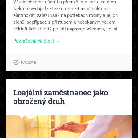
Všude chceme ušetřit a přemýšlíme kde a na čem.
Některé výdaje lze těžko omezit nebo dokonce
eliminovat, záleží však na potřebách rodiny a jejich
členů, popřípadě s přístupem k nečekaným věcem,
někteří lidé si totiž pojistí naprosto všechno, jiní si…
Pokračovat ve čtení →
9.7.2018
Loajální zaměstnanec jako
ohrožený druh