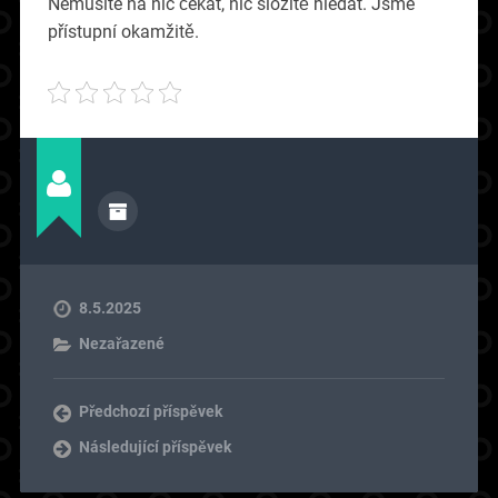
Nemusíte na nic čekat, nic složitě hledat. Jsme
přístupní okamžitě.
8.5.2025
Nezařazené
Předchozí příspěvek
Následující příspěvek