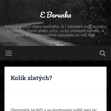
E Berunka
Internet je plný všeho možného. A v takovém moři lecčeho
by člověku hravě uniklo něco, co by uniknout nemělo. A
proto si vás dovolujeme upozornit na náš web.
Kolik zlatých?
Olympiáda se blíží a ve sportovním světě není nic