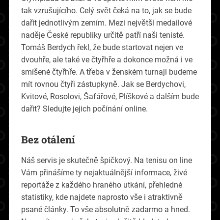
tak vzrušujícího. Celý svět čeká na to, jak se bude
dařit jednotlivým zemím. Mezi největší medailové
naděje České republiky určitě patří naši tenisté.
Tomáš Berdych řekl, že bude startovat nejen ve
dvouhře, ale také ve čtyřhře a dokonce možná i ve
smíšené čtyřhře. A třeba v ženském turnaji budeme
mít rovnou čtyři zástupkyně. Jak se Berdychovi,
Kvitové, Rosolovi, Šafářové, Plíškové a dalším bude
dařit? Sledujte jejich počínání online.
Bez otálení
Náš servis je skutečně špičkový. Na
tenisu on line
Vám přinášíme ty nejaktuálnější informace, živé
reportáže z každého hraného utkání, přehledné
statistiky, kde najdete naprosto vše i atraktivně
psané články. To vše absolutně zadarmo a hned.