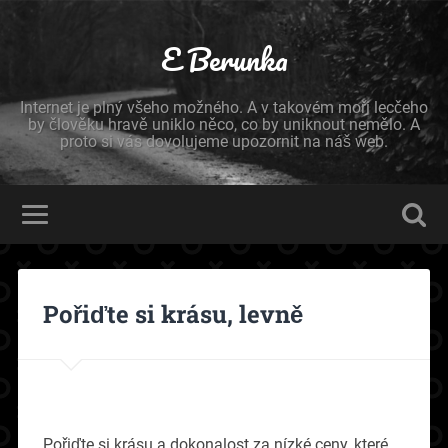
E Berunka
Internet je plný všeho možného. A v takovém moři lecčeho
by člověku hravě uniklo něco, co by uniknout nemělo. A
proto si vás dovolujeme upozornit na náš web.
Pořiďte si krásu, levně
Pořiďte si krásu a dokonalost za nízké ceny, které