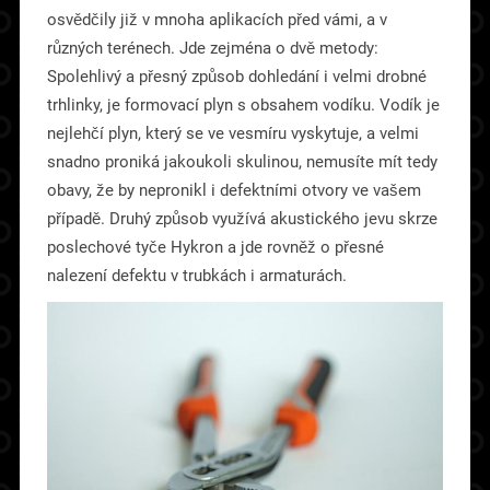
osvědčily již v mnoha aplikacích před vámi, a v
různých terénech. Jde zejména o dvě metody:
Spolehlivý a přesný způsob dohledání i velmi drobné
trhlinky, je formovací plyn s obsahem vodíku. Vodík je
nejlehčí plyn, který se ve vesmíru vyskytuje, a velmi
snadno proniká jakoukoli skulinou, nemusíte mít tedy
obavy, že by nepronikl i defektními otvory ve vašem
případě. Druhý způsob využívá akustického jevu skrze
poslechové tyče Hykron a jde rovněž o přesné
nalezení defektu v trubkách i armaturách.