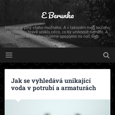
E Berunka
Internet je plný všeho možného. A v takovém moři lecčeho
by člověku hravě uniklo něco, co by uniknout nemělo. A
proto si vás dovolujeme upozornit na náš web.
Jak se vyhledává unikající
voda v potrubí a armaturách