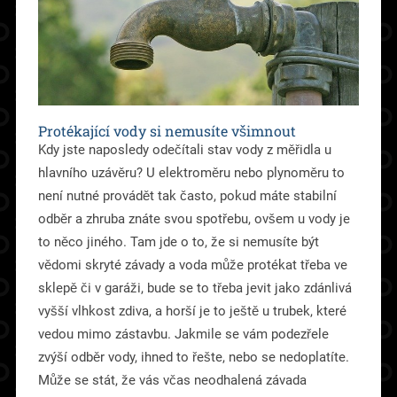
Protékající vody si nemusíte všimnout
Kdy jste naposledy odečítali stav vody z měřidla u
hlavního uzávěru? U elektroměru nebo plynoměru to
není nutné provádět tak často, pokud máte stabilní
odběr a zhruba znáte svou spotřebu, ovšem u vody je
to něco jiného. Tam jde o to, že si nemusíte být
vědomi skryté závady a voda může protékat třeba ve
sklepě či v garáži, bude se to třeba jevit jako zdánlivá
vyšší vlhkost zdiva, a horší je to ještě u trubek, které
vedou mimo zástavbu. Jakmile se vám podezřele
zvýší odběr vody, ihned to řešte, nebo se nedoplatíte.
Může se stát, že vás včas neodhalená závada