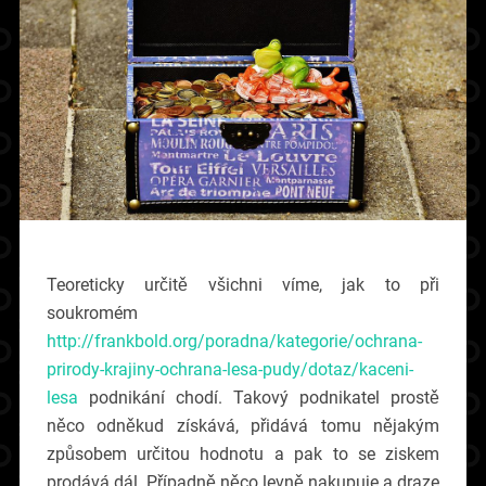
Teoreticky určitě všichni víme, jak to při
soukromém
http://frankbold.org/poradna/kategorie/ochrana-
prirody-krajiny-ochrana-lesa-pudy/dotaz/kaceni-
lesa
podnikání chodí. Takový podnikatel prostě
něco odněkud získává, přidává tomu nějakým
způsobem určitou hodnotu a pak to se ziskem
prodává dál. Případně něco levně nakupuje a draze