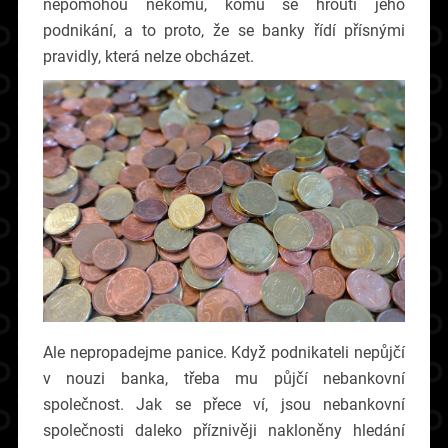
nepomohou někomu, komu se hroutí jeho
podnikání, a to proto, že se banky řídí přísnými
pravidly, která nelze obcházet.
Ale nepropadejme panice. Když podnikateli nepůjčí
v nouzi banka, třeba mu půjčí nebankovní
společnost. Jak se přece ví, jsou nebankovní
společnosti daleko příznivěji nakloněny hledání