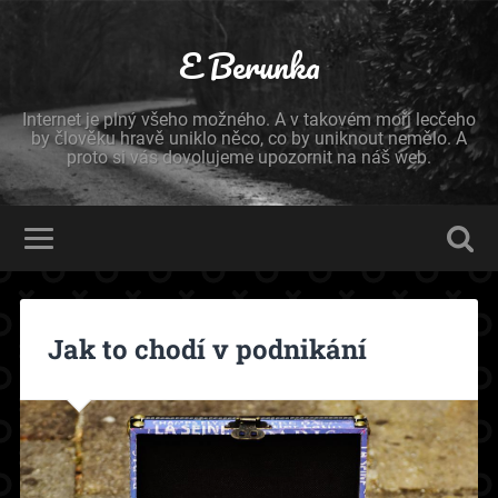
E Berunka
Internet je plný všeho možného. A v takovém moři lecčeho
by člověku hravě uniklo něco, co by uniknout nemělo. A
proto si vás dovolujeme upozornit na náš web.
Jak to chodí v podnikání