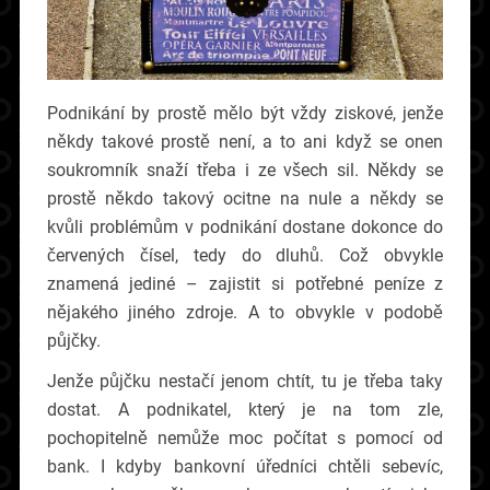
Podnikání by prostě mělo být vždy ziskové, jenže
někdy takové prostě není, a to ani když se onen
soukromník snaží třeba i ze všech sil. Někdy se
prostě někdo takový ocitne na nule a někdy se
kvůli problémům v podnikání dostane dokonce do
červených čísel, tedy do dluhů. Což obvykle
znamená jediné – zajistit si potřebné peníze z
nějakého jiného zdroje. A to obvykle v podobě
půjčky.
Jenže půjčku nestačí jenom chtít, tu je třeba taky
dostat. A podnikatel, který je na tom zle,
pochopitelně nemůže moc počítat s pomocí od
bank. I kdyby bankovní úředníci chtěli sebevíc,