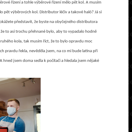
běrové řízení a tohle výběrové řízení mělo pět kol. A musím
o pět výběrových kol. Distributor léčiv a takové haló? Já si
dokážete představit, že byste na obyčejného distributora
m, že to asi trochu přehnané bylo, aby to vypadalo hodně
druhého kola, tak musím říct, že to bylo opravdu moc
ych pravdu řekla, nevěděla jsem, na co mi bude latina při
u? A hned jsem doma sedla k počítači a hledala jsem nějaké