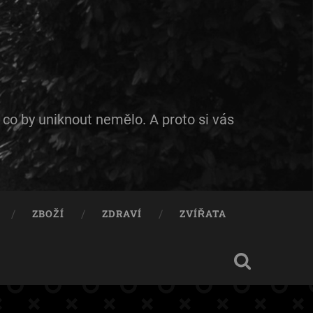
 co by uniknout nemělo. A proto si vás
ZBOŽÍ
ZDRAVÍ
ZVÍŘATA