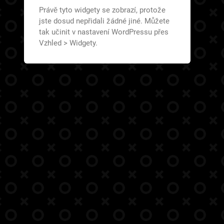
Právě tyto widgety se zobrazí, protože
jste dosud nepřidali žádné jiné. Můžete
tak učinit v nastavení WordPressu přes
Vzhled > Widgety.