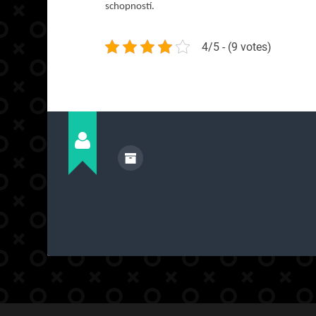
schopností.
4/5 - (9 votes)