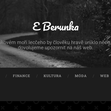
E Berunka
akovém moři lecčeho by člověku hravě uniklo něco,
dovolujeme upozornit na náš web.
FINANCE
KULTURA
MÓDA
WEB