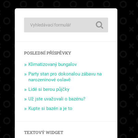
POSLEDNÍ PŘÍSPĚVKY
Klimatizovaný bungalov
Party stan pro dokonalou zábavu na
narozeninové oslavě
Lidé si berou půjčky
Už jste uvažovali o bazénu?
Kupte si bazén a je to
TEXTOVÝ WIDGET