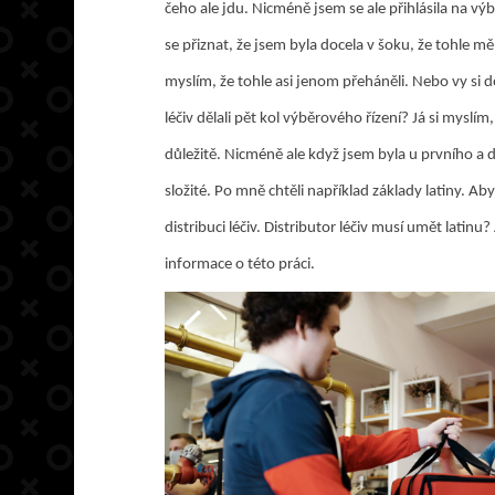
čeho ale jdu. Nicméně jsem se ale přihlásila na vý
se přiznat, že jsem byla docela v šoku, že tohle měl
myslím, že tohle asi jenom přeháněli. Nebo vy si 
léčiv dělali pět kol výběrového řízení? Já si myslí
důležitě. Nicméně ale když jsem byla u prvního a 
složité. Po mně chtěli například základy latiny. Ab
distribuci léčiv. Distributor léčiv musí umět latin
informace o této práci.