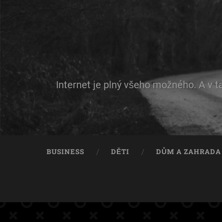
Internet je plný všeho možného. A v t
BUSINESS
DĚTI
DŮM A ZAHRADA