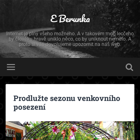
E Berunka
Internet je plný všeho možného. A v takovém moři lecčeho
by člověku hravě uniklo něco, co by uniknout nemělo. A
proto si vás dovolujeme upozornit na náš web.
Prodlužte sezonu venkovního
posezení