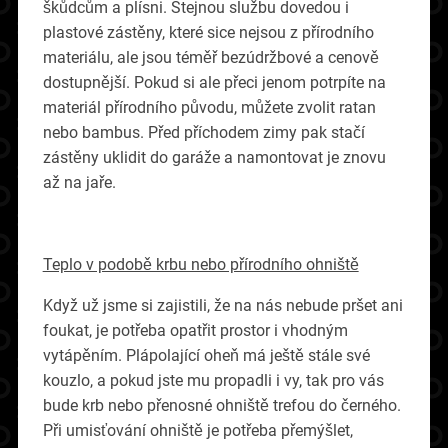
škůdcům a plísni. Stejnou službu dovedou i
plastové zástěny, které sice nejsou z přírodního
materiálu, ale jsou téměř bezúdržbové a cenově
dostupnější. Pokud si ale přeci jenom potrpíte na
materiál přírodního původu, můžete zvolit ratan
nebo bambus. Před příchodem zimy pak stačí
zástěny uklidit do garáže a namontovat je znovu
až na jaře.
Teplo v podobě krbu nebo přírodního ohniště
Když už jsme si zajistili, že na nás nebude pršet ani
foukat, je potřeba opatřit prostor i vhodným
vytápěním. Plápolající oheň má ještě stále své
kouzlo, a pokud jste mu propadli i vy, tak pro vás
bude krb nebo přenosné ohniště trefou do černého.
Při umisťování ohniště je potřeba přemýšlet,