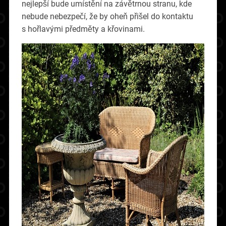
nejlepší bude umístění na závětrnou stranu, kde
nebude nebezpečí, že by oheň přišel do kontaktu
s hořlavými předměty a křovinami.