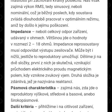
hlasitosti při zachování kvality poslechu. Nás však
zajímá výkon RMS, tedy sinusový, neboli
nominální, což je běžný poslech, kdy soustava
zvládá dlouhodobě pracovat v optimálním režimu,
aniž by došlo k jejímu poškození.
Impedance
– neboli celkový odpor zařízení,
udávaný v ohmech. Většinou jde o hodnoty
v rozmezí 2 – 18 ohmů. Impedance reprosoustavy
musí odpovídat výstupu zesilovače. Může být i
nižší, jestliže to reproduktory umožňují. Dělíme ji na
dvě složky, první z nich je skutečná, vznikající
průchodem elektrického proudu magnetickým
polem, kdy vznikne zvukový vjem. Druhá složka je
zdánlivá, jež je nazývána reaktancí.
Pásmová charakteristika
– zajímá nás, zda jde o
reproduktory výškové, středové a basové, anebo
širokopásmové.
Další kritéria
– přihlížíme i na citlivost zařízení,