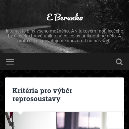
E Berunka
Internet je plný všeho možného. A v takovém moři lecčeho
by člověku hravě uniklo něco, co by uniknout nemělo. A
proto si vás dovolujeme upozornit na náš web.
Kritéria pro výběr
reprosoustavy