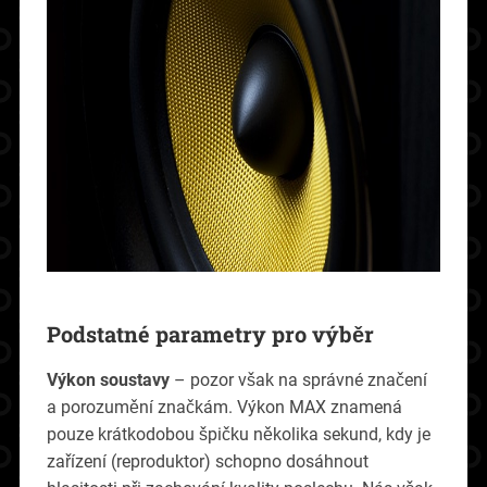
Podstatné parametry pro výběr
Výkon soustavy
– pozor však na správné značení
a porozumění značkám. Výkon MAX znamená
pouze krátkodobou špičku několika sekund, kdy je
zařízení (reproduktor) schopno dosáhnout