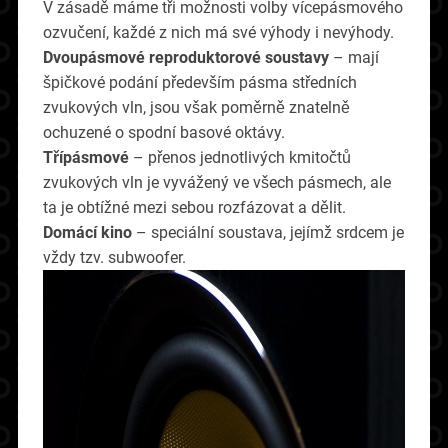
V zásadě máme tři možnosti volby vícepásmového
ozvučení, každé z nich má své výhody i nevýhody.
Dvoupásmové reproduktorové soustavy
– mají
špičkové podání především pásma středních
zvukových vln
, jsou však poměrně znatelně
ochuzené o spodní basové oktávy.
Třípásmové
– přenos jednotlivých kmitočtů
zvukových vln je vyvážený ve všech pásmech, ale
ta je obtížné mezi sebou rozfázovat a dělit.
Domácí kino
– speciální soustava, jejímž srdcem je
vždy tzv. subwoofer.